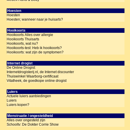
Hoesten
Hoesten
Hoesten; wanneer naar je huisarts?
Hooikoorts
Hooikoorts Alles over allergie
Hooikoorts Thuisarts
Hooikoorts, wat nu?
Hooikoorts-test: Heb ik hooikoorts?
Hooikoorts: wat zijn de symptomen?
Internet drogist
De Online Drogist:
Internetdrogisterij.nl, de Internet discounter
Thuiswinkel Waarborg-certificaat
Vitatheek, de goedkope online drogist
Luiers
Actuele luiers aanbiedingen
Luiers
Luiers kopen?
Menstruatie / ongesteldheid
Alles over ongesteld zijn
Schooltv: De Dokter Corrie Show